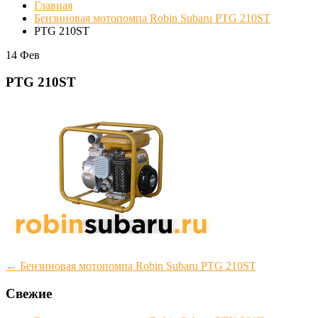
Главная
Бензиновая мотопомпа Robin Subaru PTG 210SТ
PTG 210SТ
14
Фев
PTG 210SТ
Post
←
Бензиновая мотопомпа Robin Subaru PTG 210SТ
navigation
Свежие