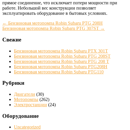
прямое соединение, что исключает потери мощности при
работе. Небольшой вес конструкции позволяет
эксплуатировать оборудование в бытовых условиях.
Post
←
Бензиновая мотопомпа Robin Subaru PTG 208H
Бензиновая мотопомпа Robin Subaru PTG 307ST
→
navigation
Свежие
Бензиновая мотопомпа Robin Subaru PTX 301T
Бензиновая мотопомпа Robin Subaru PTG 208ST
Бензиновая мотопомпа Robin Subaru PTG 208 Т
Бензиновая мотопомпа Robin Subaru PTG208H
Бензиновая мотопомпа Robin Subaru PTG110
Рубрики
Двигатели
(30)
Мотопомпы
(262)
Электростанции
(24)
Оборудование
Uncategorized